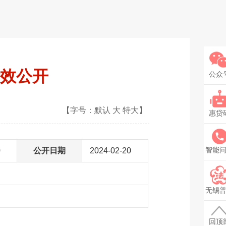
绩效公开
公众
【字号：
默认
大
特大
】
惠贷
智能
0
公开日期
2024-02-20
无锡
回顶